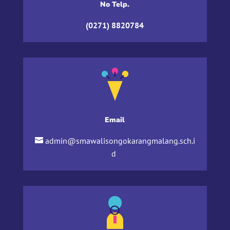
No Telp.
(0271) 8820784
Email
admin@smawalisongokarangmalang.sch.i
d