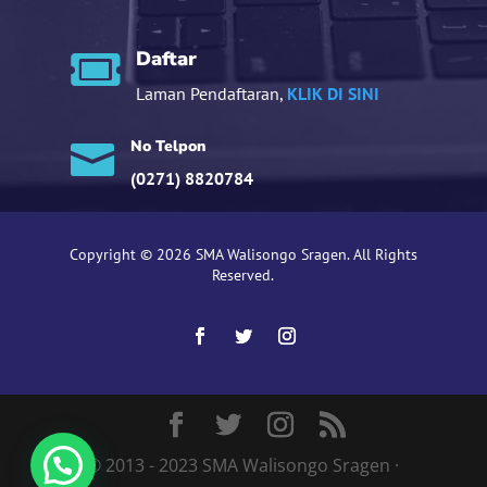
Daftar

Laman Pendaftaran,
KLIK DI SINI
No Telpon

(0271) 8820784
Copyright © 2026 SMA Walisongo Sragen. All Rights
Reserved.
1
© 2013 - 2023 SMA Walisongo Sragen ·