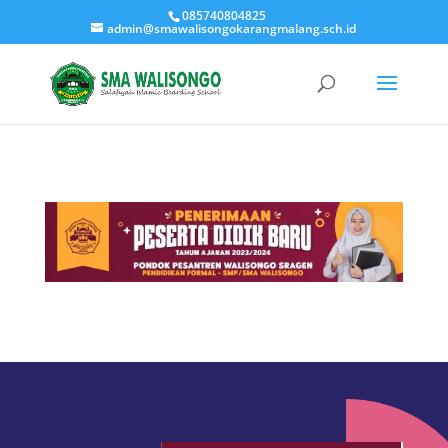
085740804825
admin@smawalisongokarangmalang.sch.id