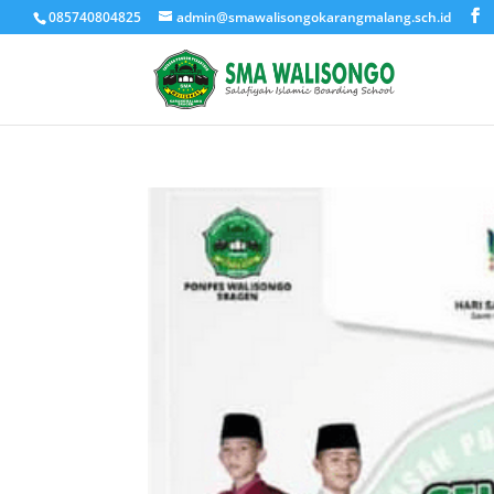
085740804825
admin@smawalisongokarangmalang.sch.id