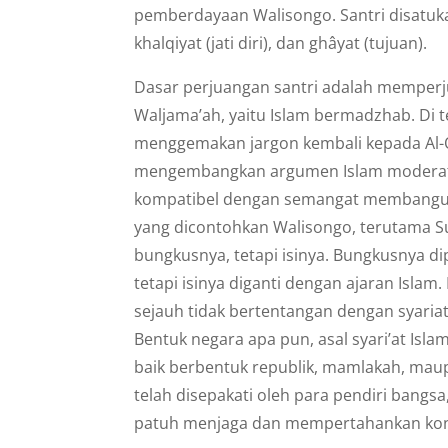
pemberdayaan Walisongo. Santri disatuka
khalqiyat (jati diri), dan ghâyat (tujuan).
Dasar perjuangan santri adalah memperju
Waljama’ah, yaitu Islam bermadzhab. Di
menggemakan jargon kembali kepada Al-Qu
mengembangkan argumen Islam moderat 
kompatibel dengan semangat membangun 
yang dicontohkan Walisongo, terutama Sun
bungkusnya, tetapi isinya. Bungkusnya 
tetapi isinya diganti dengan ajaran Islam
sejauh tidak bertentangan dengan syariat
Bentuk negara apa pun, asal syari’at Isl
baik berbentuk republik, mamlakah, mau
telah disepakati oleh para pendiri bangsa
patuh menjaga dan mempertahankan ko