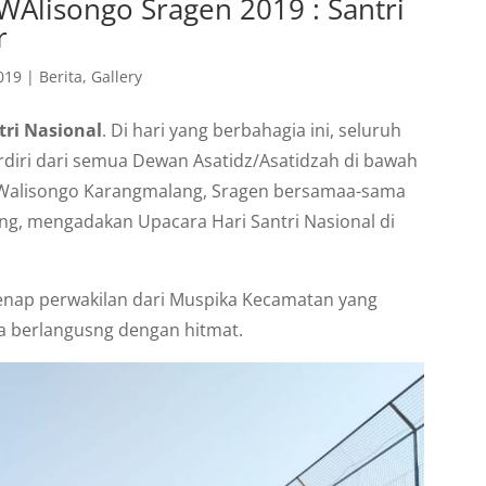
WAlisongo Sragen 2019 : Santri
r
019
|
Berita
,
Gallery
tri Nasional
. Di hari yang berbahagia ini, seluruh
rdiri dari semua Dewan Asatidz/Asatidzah di bawah
Walisongo Karangmalang, Sragen bersamaa-sama
 mengadakan Upacara Hari Santri Nasional di
egenap perwakilan dari Muspika Kecamatan yang
ra berlangusng dengan hitmat.