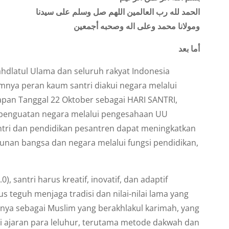
الحمد لله رب العالمين اللهم صل وسلم على سيدنا
ومولانا محمد وعلى اله وصحبه أجمعين
أما بعد
ahdlatul Ulama dan seluruh rakyat Indonesia
umnya peran kaum santri diakui negara melalui
apan Tanggal 22 Oktober sebagai HARI SANTRI,
 penguatan negara melalui pengesahaan UU
antri dan pendidikan pesantren dapat meningkatkan
nan bangsa dan negara melalui fungsi pendidikan,
, santri harus kreatif, inovatif, dan adaptif
gus teguh menjaga tradisi dan nilai-nilai lama yang
dirinya sebagai Muslim yang berakhlakul karimah, yang
i ajaran para leluhur, terutama metode dakwah dan