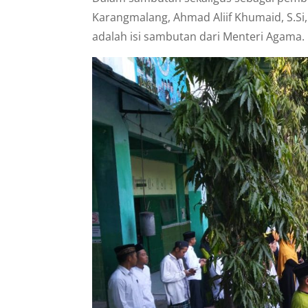
Karangmalang, Ahmad Aliif Khumaid, S.S
adalah isi sambutan dari Menteri Agama.