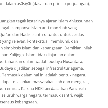
n dalam asâsiyât (dasar dan prinsip perjuangan),
angkan tegak lestarinya ajaran Islam Ahlussunnah
 tengah kampanye Islam anti-madzhab yang
r’an dan Hadis, santri dituntut untuk cerdas
yang relevan, kontekstual, membumi, dan
simbiosis Islam dan kebangsaan. Demikian inilah
an Kalijogo. Islam tidak diajarkan dalam
dipertahankan dalam wadah budaya Nusantara,
. Budaya dijadikan sebagai infrastruktur agama,
. Termasuk dalam hal ini adalah bentuk negara.
am dapat dijalankan masyarakat, sah dan mengikat,
pun emirat. Karena NKRI berdasarkan Pancasila
, seluruh warga negara, termasuk santri, wajib
nsensus kebangsaan.