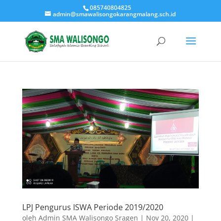
085740804825
admin@smawalisongokarangmalang.sch.id
LPJ Pengurus ISWA Periode 2019/2020
oleh
Admin SMA Walisongo Sragen
|
Nov 20, 2020
|