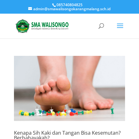
085740804825
admin@smawalisongokarangmalang.sch.id
Kenapa Sih Kaki dan Tangan Bisa Kesemutan?
Berbahayakah?