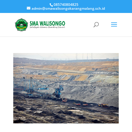
085740804825
admin@smawalisongokarangmalang.sch.id