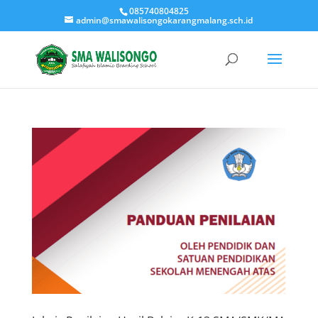
085740804825
admin@smawalisongokarangmalang.sch.id