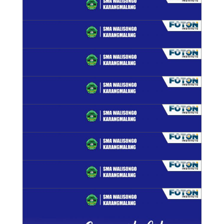
Kategori
Berita
Gallery
Ilmiah
ISWA
Karya
Kegiatan