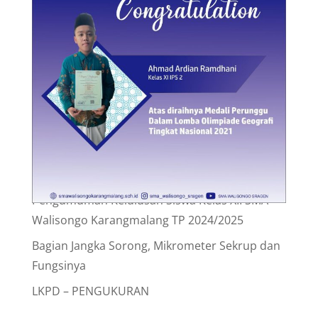
Laporan BOS
Pengumuman
Profil
Uncategorized
Post Terbaru
Rekapitulasi Realisasi Penggunaan Dana BOSP
Periode Tanggal 1 Juli s.d 31 Desember 2026
Tahap 2 SMA Walisongo Karangmalang
Pengumuman Kelulusan Siswa Kelas XII SMA
Walisongo Karangmalang TP 2025/2026
Pengumuman Kelulusan Siswa Kelas XII SMA
Walisongo Karangmalang TP 2024/2025
Bagian Jangka Sorong, Mikrometer Sekrup dan
Fungsinya
LKPD – PENGUKURAN