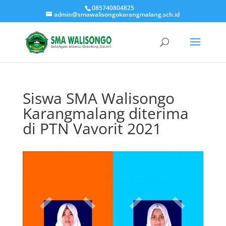
085740804825
admin@smawalisongokarangmalang.sch.id
Siswa SMA Walisongo
Karangmalang diterima
di PTN Vavorit 2021