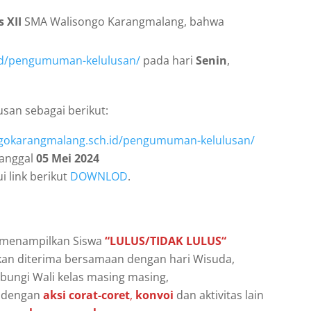
s XII
SMA Walisongo Karangmalang, bahwa
id/pengumuman-kelulusan/
pada hari
Senin
,
san sebagai berikut:
ngokarangmalang.sch.id/pengumuman-kelulusan/
tanggal
05 Mei 2024
i link berikut
DOWNLOD
.
 menampilkan Siswa
“LULUS/TIDAK LULUS“
kan diterima bersamaan dengan hari Wisuda,
ngi Wali kelas masing masing,
n dengan
aksi corat-coret
,
konvoi
dan aktivitas lain