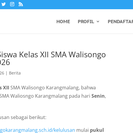
HOME
PROFIL
PENDAFTA
swa Kelas XII SMA Walisongo
026
026
|
Berita
s XII
SMA Walisongo Karangmalang, bahwa
 SMA Waliosngo Karangmalang pada hari
Senin
,
san sebagai berikut:
ngokarangmalang.sch.id/kelulusan
mulai
pukul