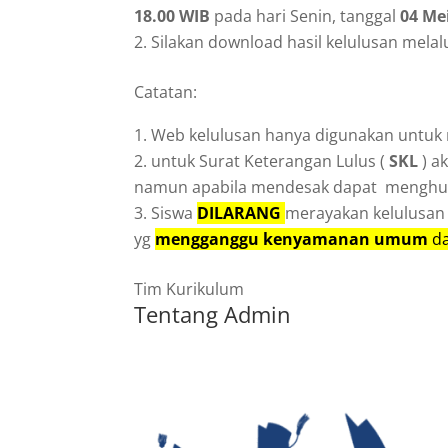
18.00 WIB
pada hari Senin, tanggal
04 Me
Silakan download hasil kelulusan melalu
Catatan:
Web kelulusan hanya digunakan untuk
untuk Surat Keterangan Lulus (
SKL
) a
namun apabila mendesak dapat menghubu
Siswa
DILARANG
merayakan kelulusa
yg
mengganggu
kenyamanan
umum
d
Tim Kurikulum
Tentang Admin