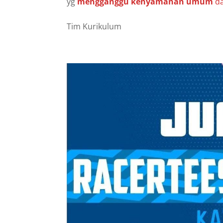
yg
mengganggu
kenyamanan
umum
d
Tim Kurikulum