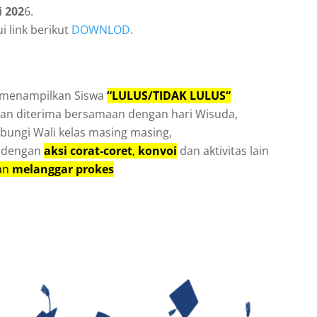
i 202
6.
i link berikut
DOWNLOD
.
 menampilkan Siswa
“LULUS/TIDAK LULUS“
kan diterima bersamaan dengan hari Wisuda,
ngi Wali kelas masing masing,
n dengan
aksi corat-coret
,
konvoi
dan aktivitas lain
an
melanggar prokes