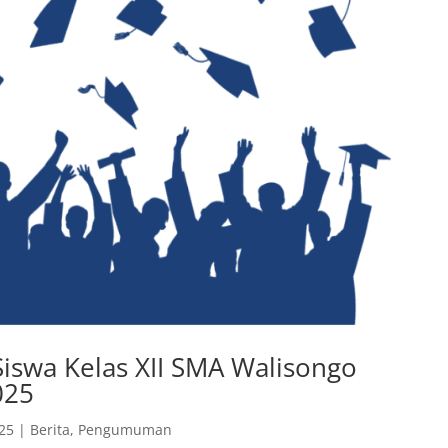
swa Kelas XII SMA Walisongo
025
025
|
Berita
,
Pengumuman