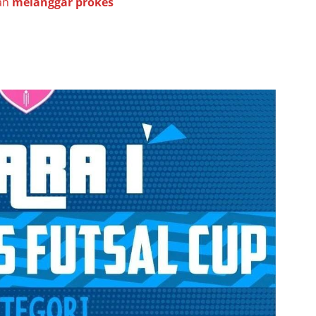
an
melanggar prokes