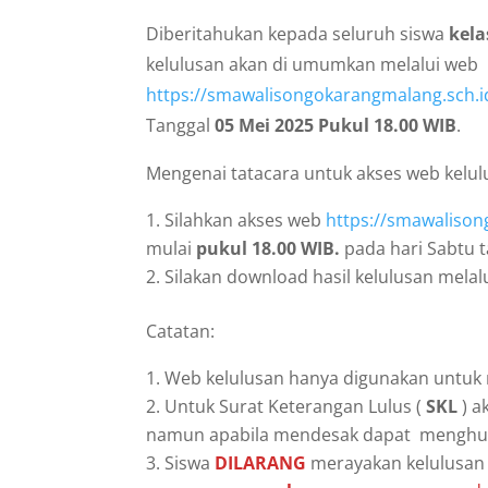
Diberitahukan kepada seluruh siswa
kela
kelulusan akan di umumkan melalui web
https://smawalisongokarangmalang.sch.
Tanggal
05 Mei 2025 Pukul 18.00 WIB
.
Mengenai tatacara untuk akses web kelulu
Silahkan akses web
https://smawaliso
mulai
pukul
18.00 WIB
.
pada hari Sabtu 
Silakan download hasil kelulusan melalu
Catatan:
Web kelulusan hanya digunakan untuk
Untuk Surat Keterangan Lulus (
SKL
) a
namun apabila mendesak dapat menghubu
Siswa
DILARANG
merayakan kelulusa