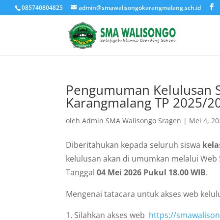
085740804825
admin@smawalisongokarangmalang.sch.id
Pengumuman Kelulusan Si
Karangmalang TP 2025/2
oleh
Admin SMA Walisongo Sragen
|
Mei 4, 2
Diberitahukan kepada seluruh siswa
kela
kelulusan akan di umumkan melalui Web
Tanggal
04 Mei 2026 Pukul 18.00 WIB
.
Mengenai tatacara untuk akses web kelulu
Silahkan akses web
https://smawaliso