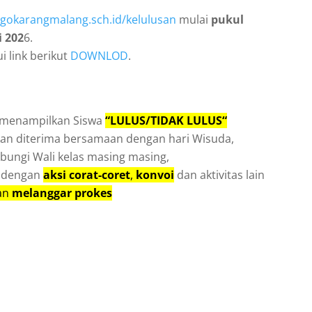
ngokarangmalang.sch.id/kelulusan
mulai
pukul
i 202
6.
i link berikut
DOWNLOD
.
 menampilkan Siswa
“LULUS/TIDAK LULUS“
kan diterima bersamaan dengan hari Wisuda,
ngi Wali kelas masing masing,
n dengan
aksi corat-coret
,
konvoi
dan aktivitas lain
an
melanggar prokes