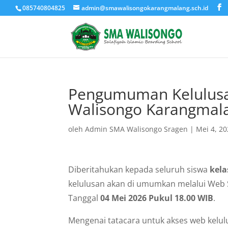
085740804825
admin@smawalisongokarangmalang.sch.id
Pengumuman Kelulusan
Walisongo Karangmal
oleh
Admin SMA Walisongo Sragen
|
Mei 4, 2
Diberitahukan kepada seluruh siswa
kela
kelulusan akan di umumkan melalui Web
Tanggal
04 Mei 2026 Pukul 18.00 WIB
.
Mengenai tatacara untuk akses web kelulu