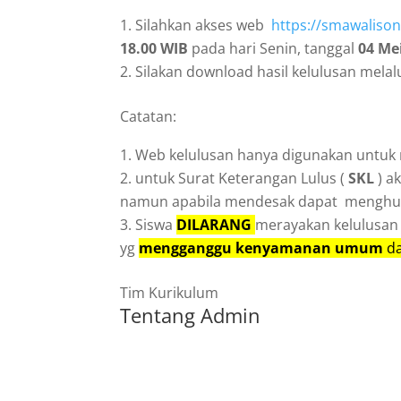
Silahkan akses web
https://smawaliso
18.00 WIB
pada hari Senin, tanggal
04 Me
Silakan download hasil kelulusan melalu
Catatan:
Web kelulusan hanya digunakan untuk
untuk Surat Keterangan Lulus (
SKL
) a
namun apabila mendesak dapat menghubu
Siswa
DILARANG
merayakan kelulusa
yg
mengganggu
kenyamanan
umum
d
Tim Kurikulum
Tentang Admin