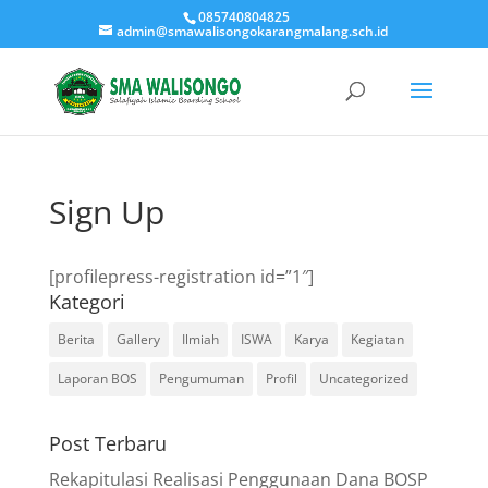
085740804825
admin@smawalisongokarangmalang.sch.id
Sign Up
[profilepress-registration id=”1″]
Kategori
Berita
Gallery
Ilmiah
ISWA
Karya
Kegiatan
Laporan BOS
Pengumuman
Profil
Uncategorized
Post Terbaru
Rekapitulasi Realisasi Penggunaan Dana BOSP