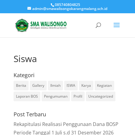
085740804825
admin@smawalisongokarangmalang.sch.id
Siswa
Kategori
Berita
Gallery
Ilmiah
ISWA
Karya
Kegiatan
Laporan BOS
Pengumuman
Profil
Uncategorized
Post Terbaru
Rekapitulasi Realisasi Penggunaan Dana BOSP
Periode Tanggal 1 Juli s.d 31 Desember 2026