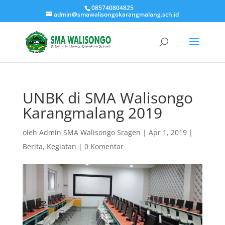
085740804825
admin@smawalisongokarangmalang.sch.id
UNBK di SMA Walisongo
Karangmalang 2019
oleh
Admin SMA Walisongo Sragen
|
Apr 1, 2019
|
Berita
,
Kegiatan
|
0 Komentar